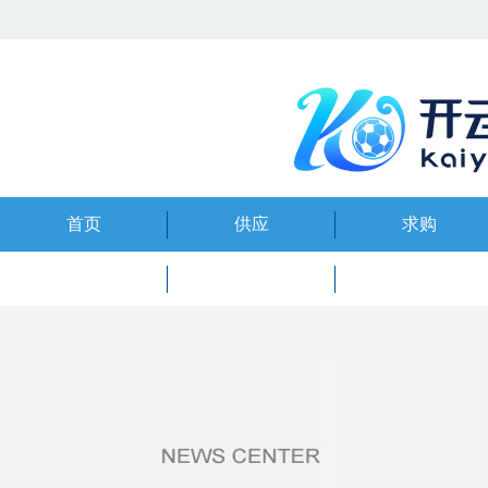
首页
供应
求购
人才
会员商务室