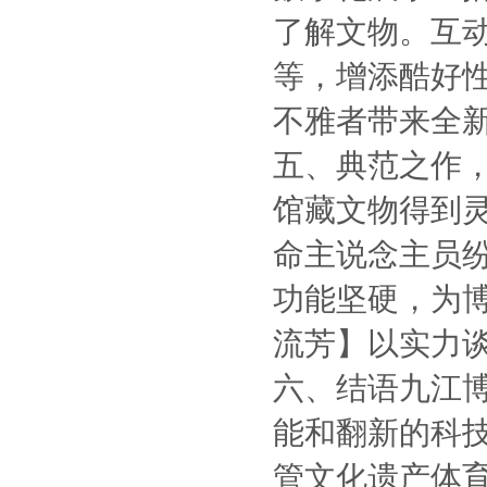
了解文物。互
等，增添酷好
不雅者带来全
五、典范之作
馆藏文物得到
命主说念主员
功能坚硬，为
流芳】以实力
六、结语九江
能和翻新的科
管文化遗产体育